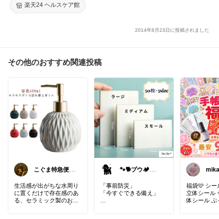
楽天24 ヘルスケア館
2014年8月23日に投稿されました
その他のおすすめ関連投稿
こぐま特急便🚄
🐾🐕️プウ🏕️愛を
mi
毎日感謝です🙇‍♂️
込めて🐕️♥️
りが
ます
生活感が出がちな水周り
「事前防災」
福袋🩷 シー
に置くだけで存在感のあ
「今すぐできる備え」
立体シール 
る、セラミック製のお洒
体シール 
落なディスペンサー☝️
✅家具の置き方
キャラクター
寝室や避難経路となる場
シール ぷく