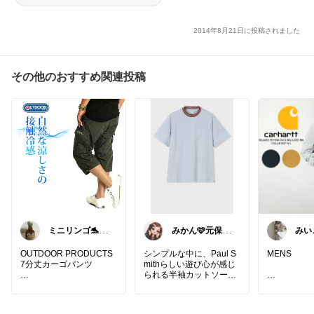
2014年8月21日に投稿されました
その他のおすすめ関連投稿
ミニリンゴ🐬ご
みかん🩷元保育
みいこ
縁に感謝🌻あり
士
___
がとう
OUTDOOR PRODUCTS
シンプルな中に、Paul S
MENS
7分丈カーゴパンツ
mithらしい遊び心が感じ
られる半袖カットソー✨
☆吸汗速乾
汗を素早く吸収し放出。
アーティストストライプ
ベタつきを抑え、洗濯後
がさりげないアクセント
夫に頼まれ