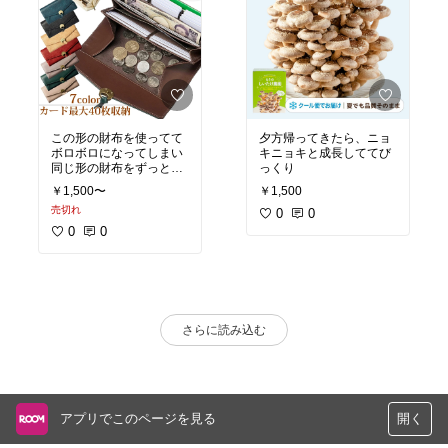
この形の財布を使ってて
夕方帰ってきたら、ニョ
ボロボロになってしまい
キニョキと成長しててび
同じ形の財布をずっと探
っくり
していてやっと見つけて
￥1,500〜
￥1,500
買いました。小銭入れ、
売切れ
お札、カード部分が一回
0
0
で全部開くのがとても使
0
0
いやすいです。
さらに読み込む
アプリでこのページを見る
開く