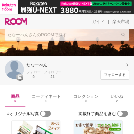
ガイド
楽天市場
|
たなーべん
フォロー
フォロワー
フォローする
0
21
商品
コーディネート
コレクション
いいね
6
0
0
2
#オリジナル写真
掲載終了商品を含む