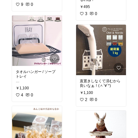
9
0
￥495
3
0
タオルハンガー / ソープ
トレイ
直置きしなくて済むから
どちらも欲しい！(●´ω｀
良いなぁ！(ㅅ´∀`*)
￥1,100
●)ゞ
￥1,100
4
0
2
0