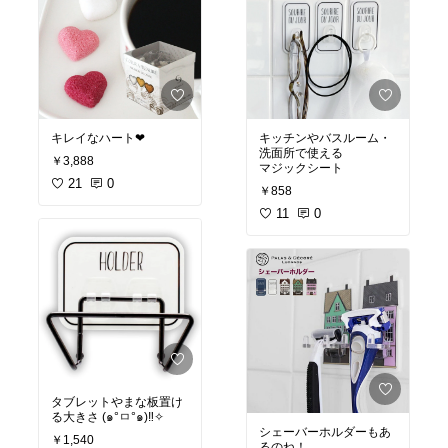
キレイなハート❤
キッチンやバスルーム・
洗面所で使える
￥3,888
マジックシート
21
0
￥858
11
0
タブレットやまな板置け
る大きさ (๑°ㅁ°๑)‼✧
シェーバーホルダーもあ
￥1,540
るのね！