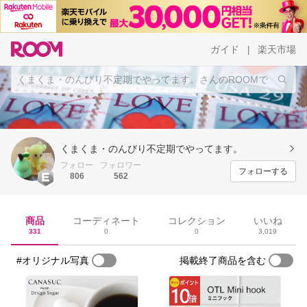
ガイド
楽天市場
|
くまくま・のんびり不定期でやってます。
フォロー
フォロワー
フォローする
806
562
商品
コーディネート
コレクション
いいね
331
0
0
3,019
#オリジナル写真
掲載終了商品を含む