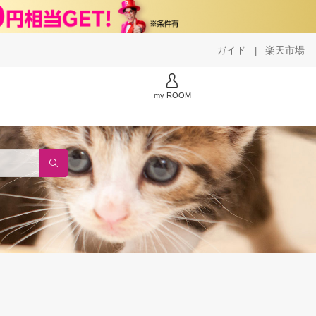
ガイド
楽天市場
|
my ROOM