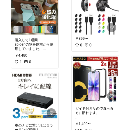
￥899〜
購入して1週間
spigenの物を以前から使
0
0
用していました。
仕事とプライベートで併
￥4,480
用していたのですが、カ
ードを入れ替えるのが面
1
0
倒になり今回はこちらを
購入。
カードは2枚入れると少
しキツく感じますがちょ
うどいいと思います。
磁力も問題ないです。
スタンド機能の際に若干
安定性に欠ける気がしま
ガイド付きなので真っ直
ぐに貼れます。
#買ってよかった
#スマホ
￥1,499〜
車のナビに繋げればミラ
アクセサリー
ーリング可能！