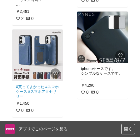
0
0
#買ってよかった
￥2,481
2
0
iphoneケースです。
シンプルなケースです。
iPhoneケースは装着する
￥4,290
#買ってよかった
#スマホ
と意外と持ちづらくあり
ケース
#スマホアクセサ
ませんか？
0
0
リー
このケースは極限までシ
ンプルに設計されている
￥1,450
ので、iPhone裸派の人に
0
0
#買ってよかった
#スマホ
ケース
アプリでこのページを見る
開く