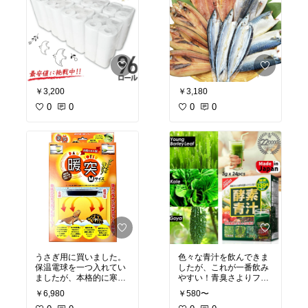
￥3,200
￥3,180
0
0
0
0
うさぎ用に買いました。
色々な青汁を飲んできま
保温電球を一つ入れてい
したが、これが一番飲み
ましたが、本格的に寒く
やすい！青臭さよりフル
なってきて、保温電球だ
ーティーさが買ってる気
￥6,980
￥580〜
けでは寒そうにしていた
がします。私は焼酎の青