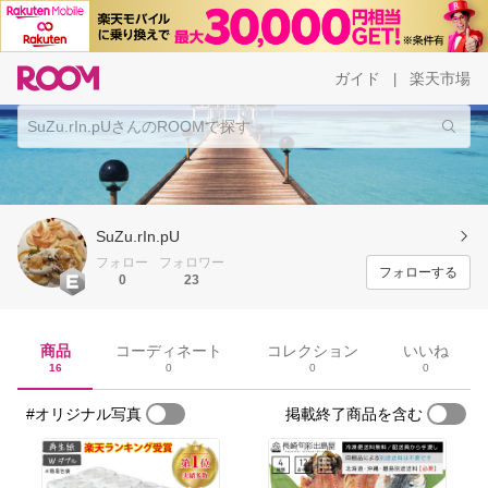
ガイド
楽天市場
|
SuZu.rIn.pU
フォロー
フォロワー
フォローする
0
23
商品
コーディネート
コレクション
いいね
16
0
0
0
#オリジナル写真
掲載終了商品を含む