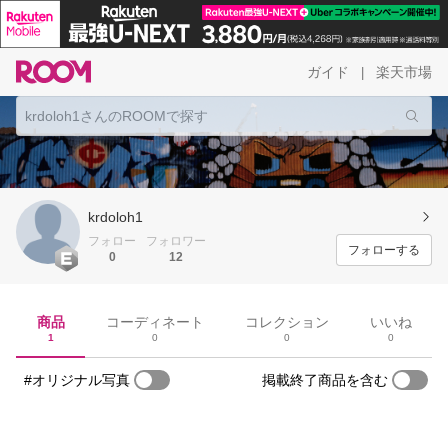
ガイド
楽天市場
|
krdoloh1
フォロー
フォロワー
フォローする
0
12
商品
コーディネート
コレクション
いいね
1
0
0
0
#オリジナル写真
掲載終了商品を含む