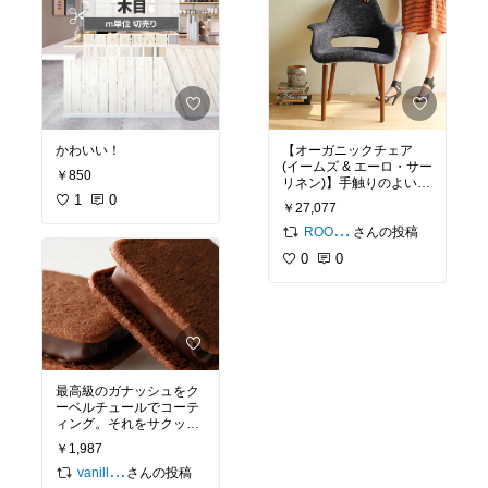
かわいい！
【オーガニックチェア
(イームズ & エーロ・サー
￥850
リネン)】手触りのよいダ
1
0
イニング用チェアです。
￥27,077
ナチュラルな雰囲気のお
部屋に変身
さんの投稿
ROOM編集部
0
0
最高級のガナッシュをク
ーベルチュールでコーテ
ィング。それをサクッと
焼き上げたクッキーで挟
￥1,987
みました。さくっ、ぱり
っ、とろーりが自慢の当
さんの投稿
vanillabeans