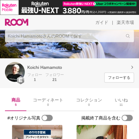
ガイド
楽天市場
|
Koichi Hamamoto
フォロー
フォロワー
フォローする
1
21
商品
コーディネート
コレクション
いいね
5
0
0
11
#オリジナル写真
掲載終了商品を含む