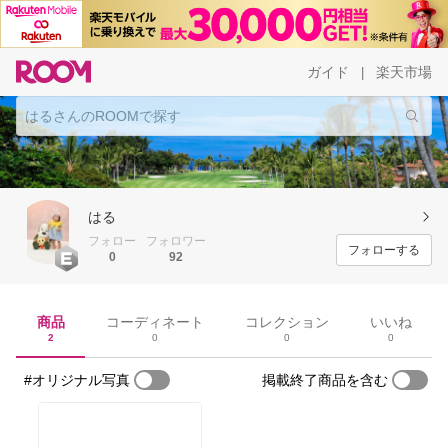
ガイド
楽天市場
|
はる
フォロー
フォロワー
フォローする
0
92
商品
コーディネート
コレクション
いいね
2
0
0
0
#オリジナル写真
掲載終了商品を含む