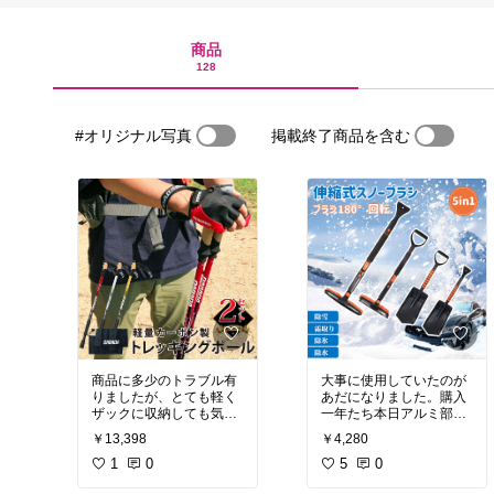
商品
128
#オリジナル写真
掲載終了商品を含む
商品に多少のトラブル有
大事に使用していたのが
りましたが、とても軽く
あだになりました。購入
ザックに収納しても気に
一年たち本日アルミ部材
折れました。
￥13,398
￥4,280
数回の使用でこのありさ
1
0
まです。
5
0
保証期間外との事でショ