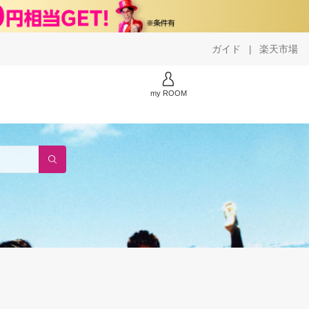
ガイド
楽天市場
|
my ROOM