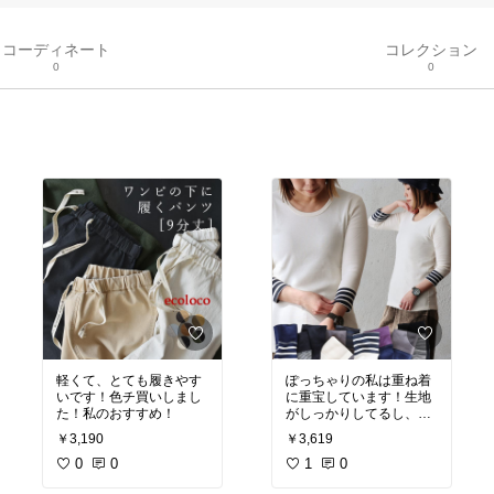
コーディネート
コレクション
0
0
軽くて、とても履きやす
ぽっちゃりの私は重ね着
いです！色チ買いしまし
に重宝しています！生地
た！私のおすすめ！
がしっかりしてるし、毛
玉にもなりにくいみたい
￥3,190
￥3,619
です
0
0
1
0