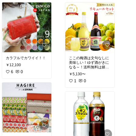
カラフルでカワイイ！！
ここの梅酒は文句なしに
美味しい！ゆず酒がきに
￥12,100
なる～！送料無料は嬉し
6
0
いね～
￥5,130〜
1
0