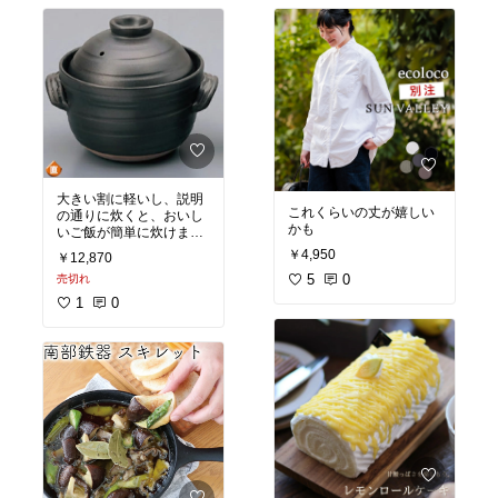
大きい割に軽いし、説明
これくらいの丈が嬉しい
の通りに炊くと、おいし
かも
いご飯が簡単に炊けまし
た♪
￥4,950
￥12,870
5
0
売切れ
1
0