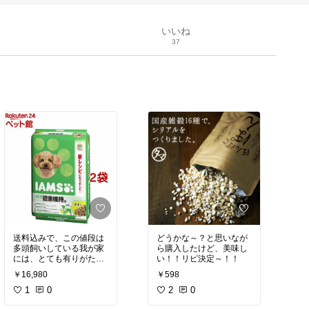
いいね
37
送料込みで、この値段は
どうかな～？と思いなが
多頭飼いしている我が家
ら購入したけど、美味し
には、とても有りがたい
い！！リピ決定～！！
です
￥16,980
￥598
1
0
2
0