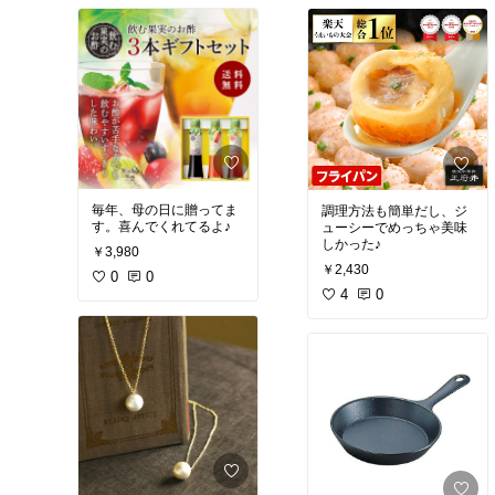
ップからは冷たい返答で
す。
購入お勧めは出来ませ
ん。
毎年、母の日に贈ってま
調理方法も簡単だし、ジ
す。喜んでくれてるよ♪
ューシーでめっちゃ美味
しかった♪
￥3,980
￥2,430
0
0
4
0