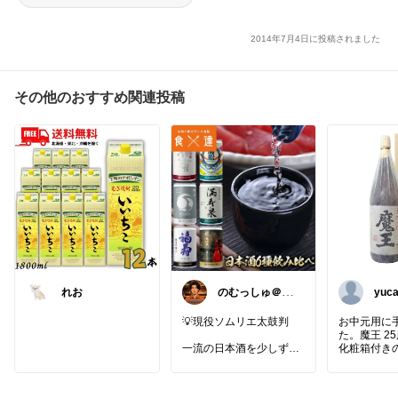
2014年7月4日に投稿されました
その他のおすすめ関連投稿
れお
のむっしゅ＠ソ
yuc
ムリエの厳選酒
🍻
💡現役ソムリエ太鼓判
お中元用に
た。魔王 25度
一流の日本酒を少しずつ
化粧箱付き
ICHI-GO-CAN（イチゴー
はり格別で
カン）
して映えます
は芋の甘さ