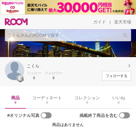
ガイド
楽天市場
|
こくら
フォロー
フォロワー
フォローする
0
9
商品
コーディネート
コレクション
いいね
0
0
0
0
#オリジナル写真
掲載終了商品を含む
商品はありません