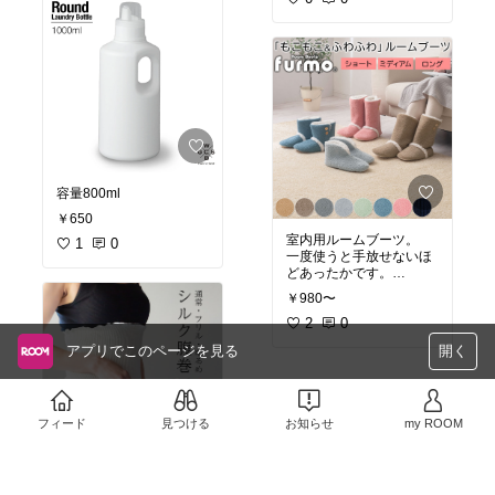
容量800ml
￥650
室内用ルームブーツ。
1
0
一度使うと手放せないほ
どあったかです。
しかもふくらはぎまでカ
￥980〜
バーするロングタイプ。
足首を温めると体もポカ
2
0
ポカ。
アプリでこのページを見る
開く
冷え性がひどい私でもこ
のブーツのおかげで家の
中も快適です♪
フィード
見つける
お知らせ
my ROOM
頼りないほどにとっても