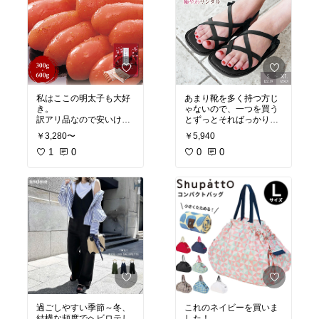
私はここの明太子も大好
あまり靴を多く持つ方じ
き。
ゃないので、一つを買う
訳アリ品なので安いけ
とずっとそればっかりに
ど、届いてみたら「どこ
なるんだけど。
￥3,280〜
￥5,940
が訳アリ？」というくら
これは歩きやすくてスト
いいい物が届きました。
1
0
ラップも肌触り良くて履
0
0
きつぶしてしまうほど。
またこれ買います！
過ごしやすい季節～冬、
これのネイビーを買いま
結構な頻度でヘビロテし
した！