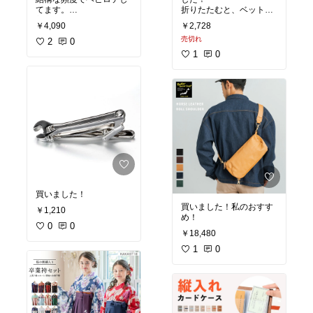
てます。
折りたたむと、ベットボ
美味しいもの食べに行く
トルくらいの筒状に。
￥4,090
￥2,728
ときは絶対にコレｗ
高さも10cmくらいかな。
売切れ
2
0
スーパーに買い物行くと
きとかも、バッグにポイ
1
0
ッと入れてられるのに、
広げると大容量なので重
宝してます！
しかもレジカゴに広げて
入れられるので、自分で
移し替える時にも入れや
すい♪
買いました！
買いました！私のおすす
￥1,210
め！
0
0
￥18,480
1
0