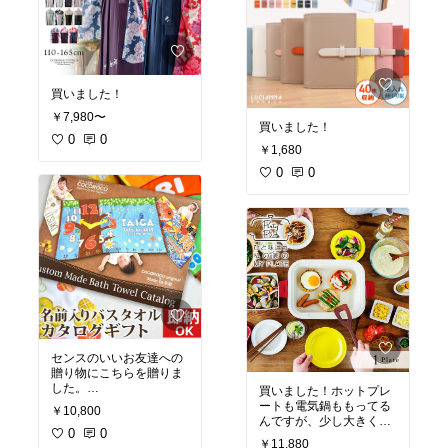
買いました！
￥7,980〜
買いました！
0
0
￥1,680
0
0
センスのいいお友達への
贈り物にこちらを贈りま
した。
買いました！ホットプレ
選ぶ楽しさもあり、特別
ートも電気鍋ももってる
￥10,800
感もあってとっても喜ん
んですが、少し大きく
でもらって私も嬉しかっ
0
0
て。
￥11,880