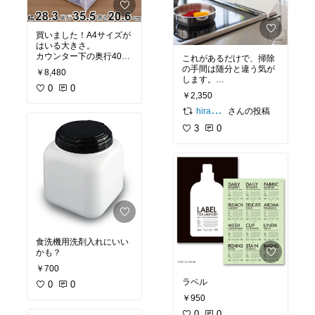
買いました！A4サイズが
はいる大きさ。
カウンター下の奥行40cm
これがあるだけで、掃除
内に収まるスタッキング
の手間は随分と違う気が
￥8,480
ボックスを探してまし
します。
た。
0
0
新築入居時から使ってる
￥2,350
ので、排気口の油汚れは
かなりつきにくいと思い
さんの投稿
hirame48
ますよ♫買いました！買
3
0
いました！
食洗機用洗剤入れにいい
かも？
￥700
ラベル
0
0
￥950
0
0