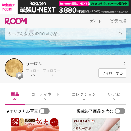
ガイド
楽天市場
|
うーぼん
フォロー
フォロワー
フォローする
25
8
商品
コーディネート
コレクション
いいね
30
0
1
0
#オリジナル写真
掲載終了商品を含む