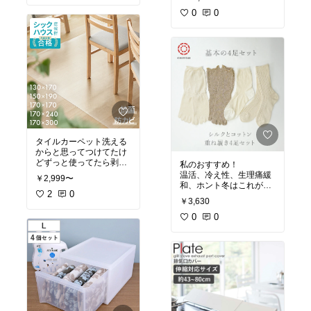
たです。
コンパクトに手軽に使え
最近また、おめでたの知
るものが欲しかったんで
0
0
らせを受けたので、次も
す。
こちらを送ろうと思いま
夫婦+娘1人の我が家には
す♪
ちょうどいいサイズで
す！
私のおすすめ！
タイルカーペット洗える
からと思ってつけてたけ
どずっと使ってたら剥が
私のおすすめ！
れるようになってきたの
温活、冷え性、生理痛緩
￥2,999〜
でこれに変えます！買い
和、ホント冬はこれが無
ました！
2
0
いとダメ。
￥3,630
寒い朝の起きやすさが段
違い。
0
0