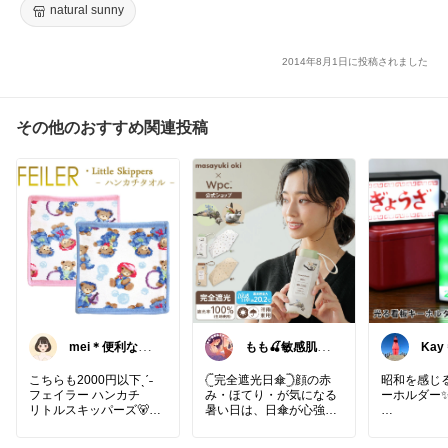
natural sunny
2014年8月1日に投稿されました
その他のおすすめ関連投稿
mei＊便利な暮
もも🍒敏感肌ス
Kay 
らし🌸かわいい
キンケア⌇猫ち
もの
ゃんと一緒
こちらも2000円以下ˎˊ˗
‎𓊆完全遮光日傘‎𓊇顔の赤
昭和を感じ
フェイラー ハンカチ
み・ほてり・が気になる
ーホルダー
リトルスキッパーズ🐻
暑い日は、日傘が心強い
味方🤍ネコ柄でかわいい
スイッチを
🐈💕
LEDライト