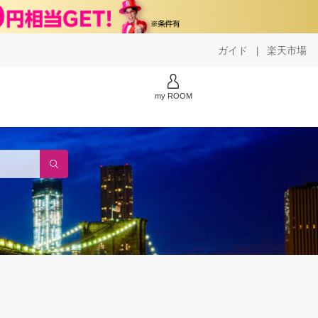
ガイド
楽天市場
|
my ROOM