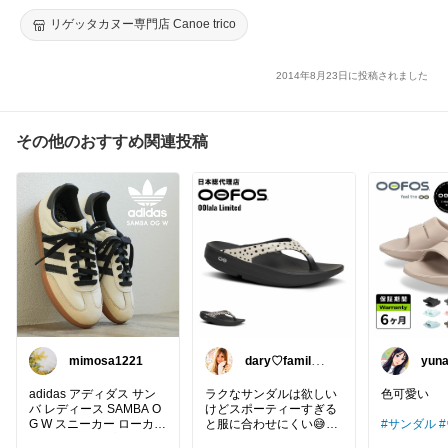
やすい 痛くない クッション 旅行 おしゃれ 日本製
リゲッタカヌー専門店 Canoe trico
2014年8月23日に投稿されました
その他のおすすめ関連投稿
mimosa1221
dary♡family｜
yu
厳選アイテム✨
マ
adidas アディダス サン
ラクなサンダルは欲しい
色可愛い
バ レディース SAMBA O
けどスポーティーすぎる
G W スニーカー ローカッ
と服に合わせにくい😅
#サンダル
ト レースアップ 天然皮革
OOFOSのOOlala Limited