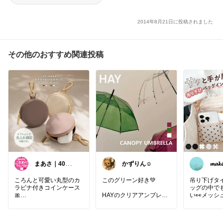
2014年8月21日に投稿されました
その他のおすすめ関連投稿
まあさ｜40代の
かずりん☺︎
𝓶𝓪𝓴𝓲
こだわりセレク
ト
ころんと可愛い丸型のカ
このグリーン好き💚
吊り下げタ
ラビナ付きコインケース
ッグの中で
🎀
HAYのクリアアンブレラ
い👀メッシ
☂️✨
も一目瞭然
バッグやベルトに付けて
ム💕
小銭や鍵などを必要な分
シンプルなのに