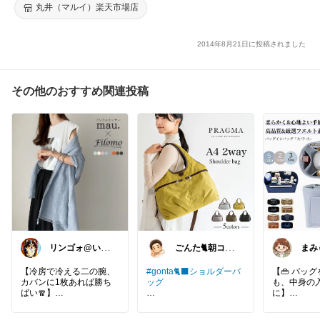
丸井（マルイ）楽天市場店
2014年8月21日に投稿されました
その他のおすすめ関連投稿
リンゴォ@いい
ごんた🐈朝コレ
まみ
ね！ありがとう
🐈‍⬛
の便
ございます
毎日
【冷房で冷える二の腕、
#gonta🐈‍⬛ショルダーバ
【👜 バッ
カバンに1枚あれば勝ち
ッグ
も、中身の
ばい🧣】
に】
PRAGMAの
羽織っても巻いてもいけ
軽量ナイロン2WAYバッ
「鞄を変え