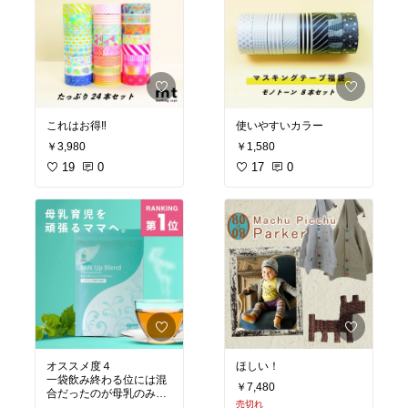
これはお得‼︎
使いやすいカラー
￥3,980
￥1,580
19
0
17
0
オススメ度４
ほしい！
一袋飲み終わる位には混
￥7,480
合だったのが母乳のみに
売切れ
なりました！