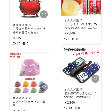
オススメ度 ５
リピしまくってます。め
オススメ度 ５
っちゃおいしいりんごジ
生後３ヶ月だとしっかり
ュース！一度飲むと止ま
絵本を見てくれます。
￥4,860
りません！
読む際に合わせて赤ちゃ
￥935
我が家ではお祝い返しな
6
0
んの体を触るととても喜
どにも利用します！
んでくれます。絵本で迷
10
0
熨斗可
ったらコレ！
ラッピングしてもらえま
す！
オススメ度 ５
息子用に作りました。こ
いのぼりがかわいく、布
オススメ度 ２
製なので安っぽくもなく
コストパフォーマンス最
￥2,860
高！
13
0
ただベルトが取り外しで
￥9,680〜