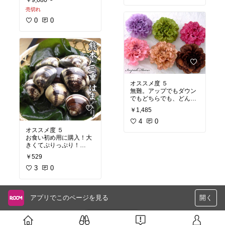
はない為かなり邪魔！
売切れ
ベルトが取り外しができ
るタイプの方が
0
0
私は使いやすいです。
いずれはベルトを取って
しまおうと
思っています。
取り外し可のテーブル付
き
専用の袋はついていませ
ん。
オススメ度 ５
商品の箱に直接送付状を
無難。アップでもダウン
貼って送られてきます。
でもどちらでも、どんな
ドレスにでも合います。
￥1,485
4
0
オススメ度 ５
お食い初め用に購入！大
きくてぷりっぷり！
７個入っていました。
￥529
購入後こちらで砂抜きは
していませんが、まった
3
0
く大丈夫でした！
スーパーに常にあるもの
ではないので念のためこ
アプリでこのページを見る
開く
ちらで購入して正解でし
た！
さらに読み込む