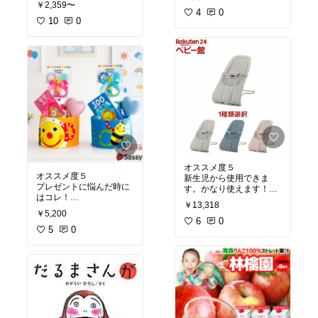
￥2,359〜
味はカレーのような味。
4
0
私は飲みにくくはなかっ
10
0
たですが、好き嫌いがあ
りそうなのでマイナス1
オススメ度５
オススメ度５
新生児から使用できま
プレゼントに悩んだ時に
す。かなり使えます！
はコレ！
乗せやすいし、下ろしや
￥13,318
いつも喜んでもらえま
すい。
￥5,200
す！
問題点はひとつも見当た
6
0
5
0
りません。
コストパフォーマンス最
高
デザインもオシャレで
す！
とても軽いので片手で余
裕で運べます！