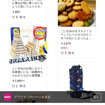
と厚みが頭に巻くのにち
ょうど良いフェイスタオ
ル。渋い色味もいい。
￥980
4
0
こいずみのオススメ！コ
ーンフレーク入りのクッ
キーがおいしかったよ！
送料無料でお買い得。
￥3,879
売切れ
3
0
こいずみのお気に入り！
出産祝いにも！結構赤ち
ゃんのうちから保育園に
入るお子さんもいるよう
￥2,980〜
なので、出産祝いに贈っ
たことがあり喜ばれまし
1
0
た、わが家でも活躍中！
アプリでこのページを見る
開く
こいずみのお気に入り！