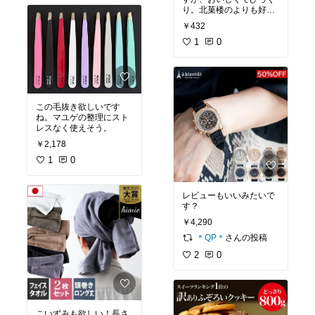
り。北菓楼のよりも好み
です。混ざってるちっち
￥432
ゃいイカフライがたまら
ないですね。
1
0
この毛抜き欲しいです
ね。マユゲの整理にスト
レスなく使えそう。
￥2,178
1
0
レビューもいいみたいで
す？
￥4,290
さんの投稿
＊QP＊
2
0
こいずみも欲しい！長さ