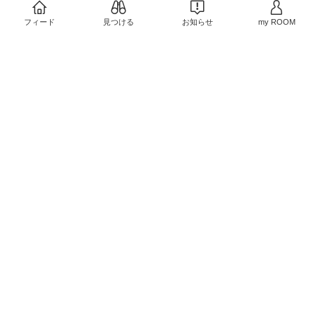
夏のお出かけに保冷ペッ
トボトルホルダー。斜め
フィード
見つける
お知らせ
my ROOM
掛けできるので水筒感覚
￥1,230〜
で持ち歩けます。
売切れ
1
0
こいずみのお気に入り！
これは本当においしいよ
ー。何ってみかんのシロ
ップ漬けが市販の缶詰と
￥3,999〜
は全然味が違うの。脇
役？にまでこだわったあ
3
0
んみつ、抹茶寒天がおい
しいのはあたりまえ！！
こいずみもほしい！2セ
ット買うと500円引き＆
クロテッドクリームのお
まけアリ
￥3,704
5
0
こいずみもほしい！リト
ルムーンさんのリボンバ