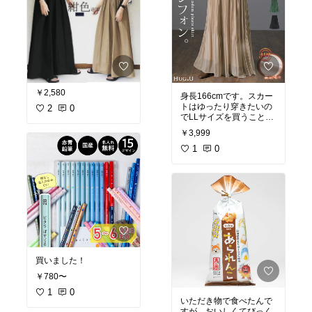
￥2,580
身長166cmです。スカー
トはゆったり穿きたいの
2
0
でLLサイズを買うことが
多いです。こちらはキレ
￥3,999
イなグリーンに惹かれ購
入しました。最初ロング
1
0
丈にしましたが、大分長
すぎたのでレギュラー丈
を買い直しました。長い
ほうは胸下まで上げれば
引きずらないのですが、
これはこれでお腹が温か
いです。
色もデザインもとても素
敵なので、裏地を綿にし
て春夏バージョンも販売
買いました！
してほしいです。
￥780〜
1
0
いただき物で食べたんで
すが、おいしくてびっく