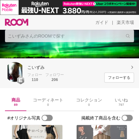
ガイド
楽天市場
|
こいずみ
フォロー
フォロワー
フォローする
110
206
商品
コーディネート
コレクション
いいね
89
0
0
797
#オリジナル写真
掲載終了商品を含む