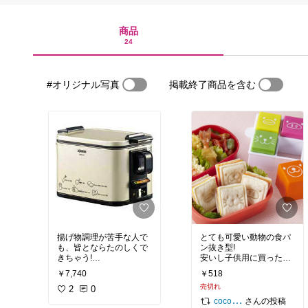
商品
24
#オリジナル写真
掲載終了商品を含む
揚げ物調理が苦手な人で
とても可愛い動物の食パ
も、皆とならたのしくで
ン抜き型!
きちゃう!
安いし子供用に買ったら
お店に行かなくても揚げ
喜ぶかも(^^)
￥7,740
￥518
たてが食べられる♪ヽ(´▽
セットにして置いておけ
売切れ
｀)/
2
0
そうなのがいいところで
すね！
さんの投稿
coco／いつもありがとうございます