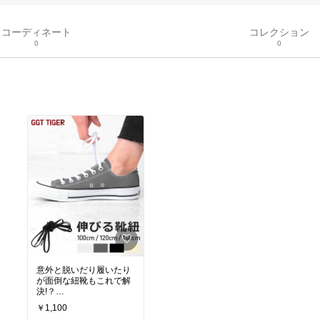
コーディネート
コレクション
0
0
意外と脱いだり履いたり
が面倒な紐靴もこれで解
決!？
色が選べるのがいい感じ
￥1,100
(^^)