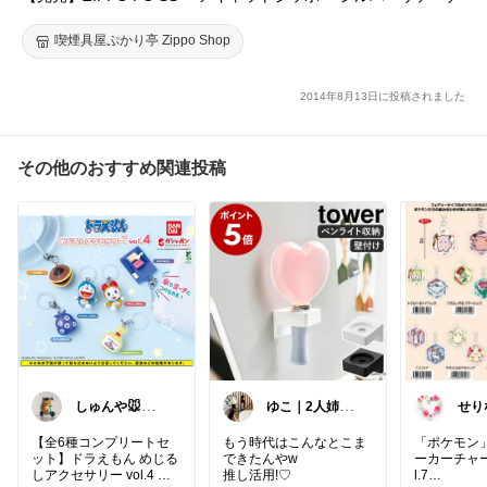
喫煙具屋ぷかり亭 Zippo Shop
2014年8月13日に投稿されました
その他のおすすめ関連投稿
しゅんや🐭お気
ゆこ｜2人姉妹
せりな
に入りアイテム
ママの彩りある
暮らし
【全6種コンプリートセ
もう時代はこんなとこま
「ポケモン
ット】ドラえもん めじる
できたんやw
ーカーチャー
しアクセサリー vol.4 バ
推し活用!♡
l.7