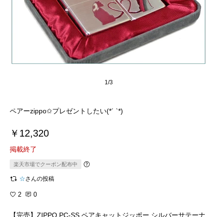
1/3
ペアーzippo✩プレゼントしたい(*´ `*)
￥12,320
掲載終了
楽天市場でクーポン配布中
☆
さんの投稿
2
0
【完売】ZIPPO PC-SS ペアキャットジッポー シルバーサテーナ