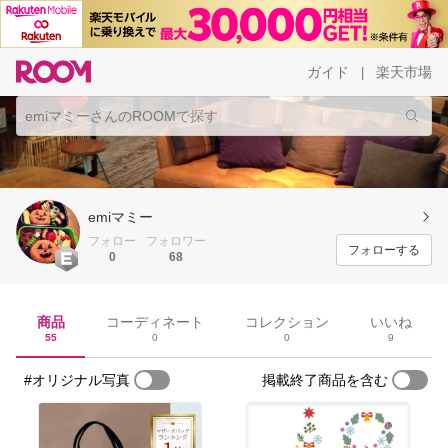
ガイド
楽天市場
|
emiマミー
フォロー
フォロワー
フォローする
0
68
商品
コーディネート
コレクション
いいね
55
0
0
9
#オリジナル写真
掲載終了商品を含む