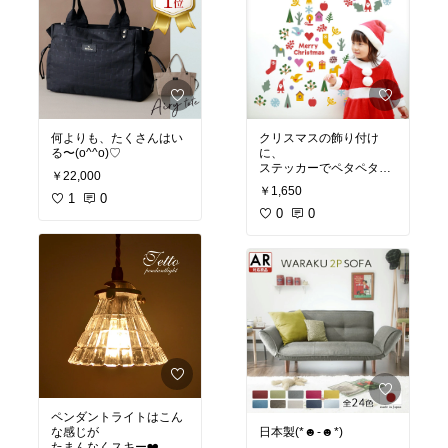
何よりも、たくさんはい
クリスマスの飾り付け
る〜(o^^o)♡
に、
ステッカーでペタペタ可
￥22,000
愛く
￥1,650
1
0
したいな〜♡
0
0
ペンダントライトはこん
な感じが
日本製(*☻-☻*)
たまんなくスキー❤️