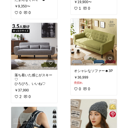
￥19,900〜
￥9,350〜
1
0
0
0
オシャレなソファー☻3P
落ち着いた感じがスキー
￥36,999
♡
売切れ
ひろびろ、いいね♡
0
0
￥37,990
2
0