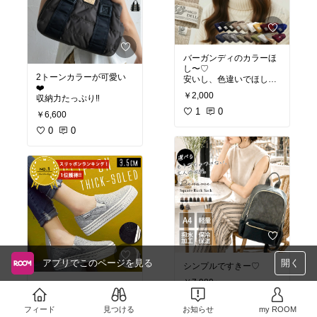
バーガンディのカラーほ
し〜♡
2トーンカラーが可愛い
安いし、色違いでほしー
❤️
よね☻
￥2,000
収納力たっぷり‼︎
1
0
￥6,600
0
0
アプリでこのページを見る
開く
シンプルですきー♡
￥7,980〜
送料コミでこの値段☻
0
0
フィード
見つける
お知らせ
my ROOM
￥7,980