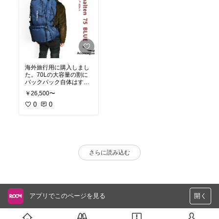
海外旅行用に購入しまし
た。70Lの大容量の割に
バックパック自体はすご
く軽く感じました。実際
￥26,500〜
に男子ですが、一週間分
の衣類も楽に収納できま
0
0
した！デザイン性も高い
です。ポケットもたくさ
ん付いていますので、小
物も取り出しやすい位置
に入れることができま
す！レインカバーが付属
さらに読み込む
しているのもありがたい
です！
アプリでこのページを見る
開く