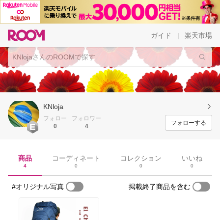
ガイド
楽天市場
|
KNloja
フォロー
フォロワー
フォローする
0
4
商品
コーディネート
コレクション
いいね
4
0
0
0
#オリジナル写真
掲載終了商品を含む