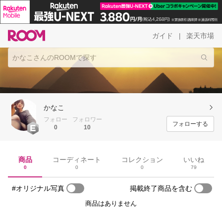
ガイド
楽天市場
|
かなこ
フォロー
フォロワー
フォローする
0
10
商品
コーディネート
コレクション
いいね
0
0
0
79
#オリジナル写真
掲載終了商品を含む
商品はありません