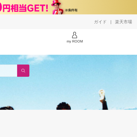
ガイド
楽天市場
|
my ROOM