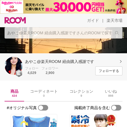
ガイド
楽天市場
|
あやこ@楽天ROOM 経由購入感謝です
フォロー
フォロワー
フォローする
4,029
2,900
商品
コーディネート
コレクション
いいね
424
0
9
866
#オリジナル写真
掲載終了商品を含む