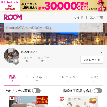
ガイド
楽天市場
|
kkaoru627
フォロー
フォロワー
フォローする
0
12
商品
コーディネート
コレクション
いいね
2
0
0
0
#オリジナル写真
掲載終了商品を含む