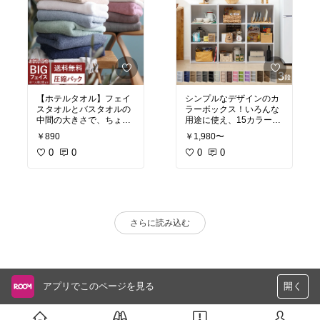
【ホテルタオル】フェイ
シンプルなデザインのカ
スタオルとバスタオルの
ラーボックス！いろんな
中間の大きさで、ちょう
用途に使え、15カラーと
どいい！色も豊富で、何
自分好みで揃えられま
￥890
￥1,980〜
枚も揃えたくなります！
す！付属の部品のみで組
0
0
み立て可能です！
0
0
さらに読み込む
アプリでこのページを見る
開く