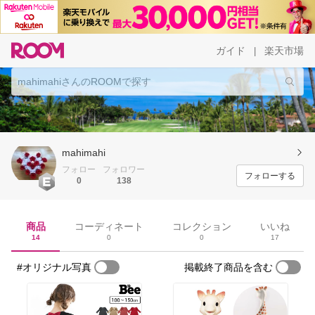
ガイド
楽天市場
|
mahimahi
フォロー
フォロワー
フォローする
0
138
商品
コーディネート
コレクション
いいね
14
0
0
17
#オリジナル写真
掲載終了商品を含む