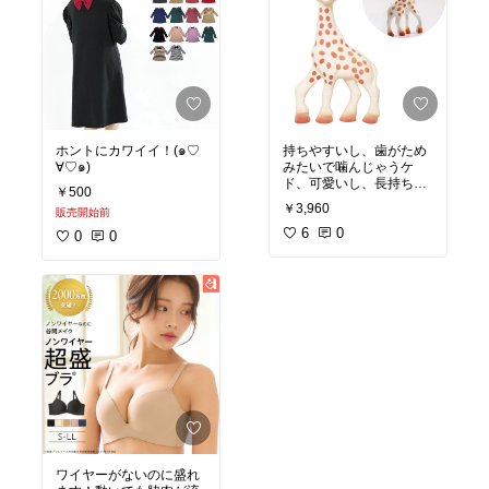
ホントにカワイイ！(๑♡
持ちやすいし、歯がため
∀♡๑)
みたいで噛んじゃうケ
ド、可愛いし、長持ちし
￥500
ます。
￥3,960
販売開始前
6
0
0
0
ワイヤーがないのに盛れ