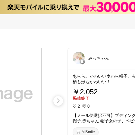
みっちゃん
あらら。かわいい麦わら帽子。
柄も形もかわいい！
￥2,052
掲載終了
2
0
【メール便選択不可】プディン
帽子,赤ちゃん 帽子女の子、ベビ
子、あかちゃん帽子 赤ちゃん 帽
帽子,ベビー 帽子 夏,麦わら帽子,
MISmile