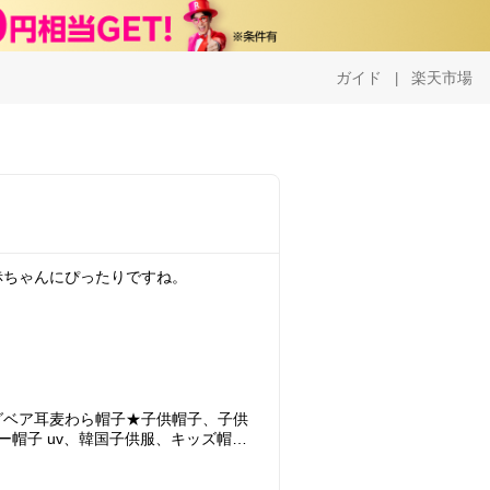
ガイド
楽天市場
|
赤ちゃんにぴったりですね。
グベア耳麦わら帽子★子供帽子、子供
ー帽子 uv、韓国子供服、キッズ帽
子、uvカット、女の子 帽子,ベビー
麦わら帽子 キッズ【02P12Oct14】