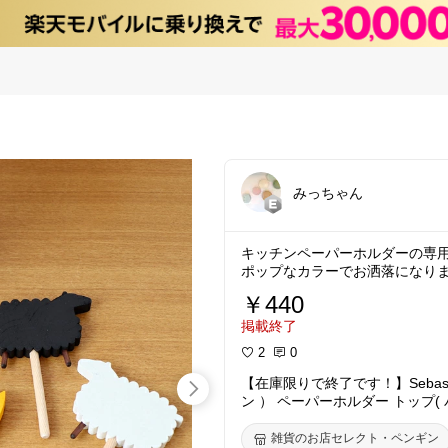
みっちゃん
キッチンペーパーホルダーの専
ポップなカラーでお洒落になり
￥440
掲載終了
2
0
【在庫限りで終了です！】Sebasti
ン ） ペーパーホルダー トップ( 
欧 】
雑貨のお店セレクト・ペンギン