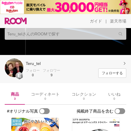
ガイド
楽天市場
|
Teru_tel
フォロー
フォロワー
フォローする
0
9
商品
コーディネート
コレクション
いいね
3
0
0
0
#オリジナル写真
掲載終了商品を含む