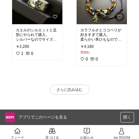
カエルのシルエットと足
カラフルさとココペリが
型にやられて購入。
好きすぎて購入。
シルバーなのでサイズ調
柔らかい革ひもなのでス
節しやすくて重宝しま
トレスなしです。ココペ
￥2,200
￥4,180
す。
リかわいいです♪
売切れ
1
0
0
0
さらに読み込む
アプリでこのページを見る
開く
フィード
見つける
お知らせ
my ROOM