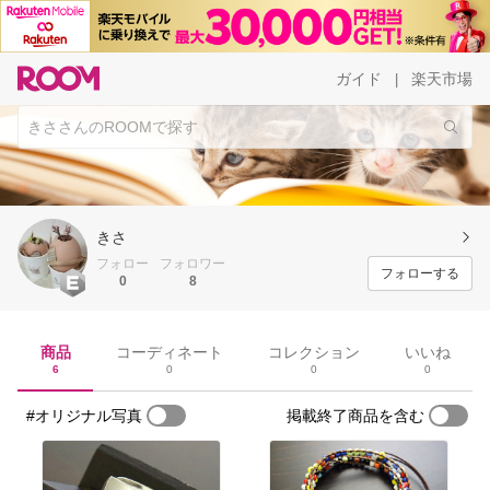
ガイド
楽天市場
|
きさ
フォロー
フォロワー
フォローする
0
8
商品
コーディネート
コレクション
いいね
6
0
0
0
#オリジナル写真
掲載終了商品を含む