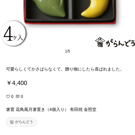
1/5
可愛らしくてかさばらなくて。贈り物にしたら喜ばれました。
￥4,400
0
0
箸置 花鳥風月箸置き（4個入り） 有田焼 金照堂
がらんどう