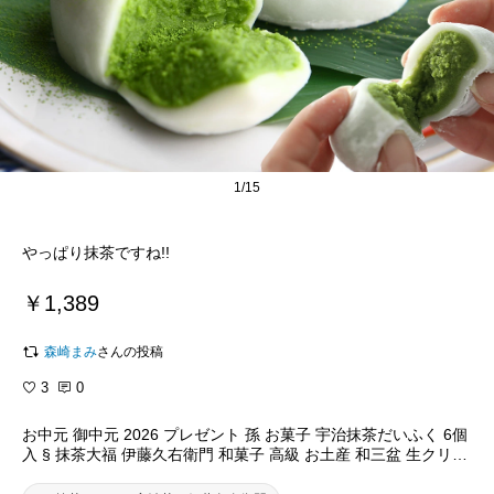
1/15
やっぱり抹茶ですね!!
￥1,389
森崎まみ
さんの投稿
3
0
お中元 御中元 2026 プレゼント 孫 お菓子 宇治抹茶だいふく 6個
入 § 抹茶大福 伊藤久右衛門 和菓子 高級 お土産 和三盆 生クリー
ム 大福 贈り物 内祝 お返し お祝い スイーツ 粗供養 香典返し 御
供 プレゼント 人気 抹茶 伊藤久右衛門