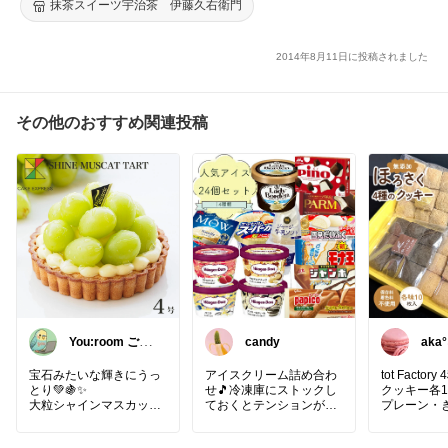
抹茶スイーツ宇治茶 伊藤久右衛門
2014年8月11日に投稿されました
その他のおすすめ関連投稿
You:room ご褒
candy
aka°
美スイーツ🧁
宝石みたいな輝きにうっ
アイスクリーム詰め合わ
tot Facto
とり💚🍇✨
せ🎵冷凍庫にストックし
クッキー各1
大粒シャインマスカット
ておくとテンションが上
プレーン・
タルト 4号♡
がる人気のアイス24個セ
茶・ほうじ
ット💙