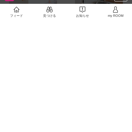
フィード
見つける
お知らせ
my ROOM
5キロのお米を、買って
コンロの角で使っている
きたまま袋ごと入れられ
コーナーラック。デッド
る米びつ。しっかり密閉
スペースになりがちな場
できるので安心！引き出
所に収納スペースを作る
￥2,970〜
￥3,520
しの中にコンパクトにお
ことができる便利アイテ
さまってくれます☺️
32
0
#オ
ム✨熱々の鍋やフライパ
32
0
リジナル写真
ンも乗せられるので、調
理中の一時置きにも便利
☺️
#オリジナル写真
買ってよかったキッチン
マグネット付きで冷蔵庫
収納。伸縮するので引き
などにくっつけられる、
出しのサイズにぴったり
コーヒーフィルター容
合わせられる！フライパ
器。ヒノキ素材がナチュ
￥3,960
￥1,980