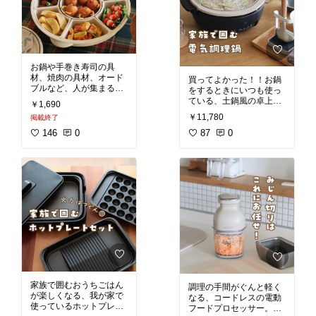
作りなどおやつ作りにも
活用しています。我が家
のものはホワイトの20cm
2段タイプで、家族3人分
をたっぷり蒸せるサイズ
感です👏キッチンに出し
たままでも可愛い、ナチ
お鍋や手巻き寿司の具
ュラルなデザインと質の
材、焼肉の具材、オード
買ってよかった！！お鍋
良さがお気に入り✨
#オ
ブルなど、人が集まる時
をするときにいつも使っ
リジナル写真
の食卓で重宝する回転ト
ている、土鍋風の卓上電
￥1,690
レー。お皿ひとつひとつ
気鍋☺️家族で囲むのにち
￥11,780
掲載終了
がバラバラになるので洗
ょうどいいサイズ！明る
うのもラクチン！週末に
146
0
い土鍋風の色味で、スー
87
0
なるとお鍋やホットプレ
プや具材が映える✨鍋部
ートメニューが多い我が
分だけ単体で直火調理も
家、普段のおうちごはん
OKなので、キッチンでぐ
でも活躍してくれてま
つぐつさせてからここに
す。使いやすくておすす
乗せられてとっても便利
め👏✨
#オリジナル写真
です👏✨キッチン下の引
き出しに、ホットプレー
トセットと一緒に収納し
てます😊
#オリジナル写
真
家族で囲むおうちごはん
調理の手間がぐんと軽く
が楽しくなる、我が家で
なる、コードレスの電動
使っているホットプレー
フードプロセッサー。偏