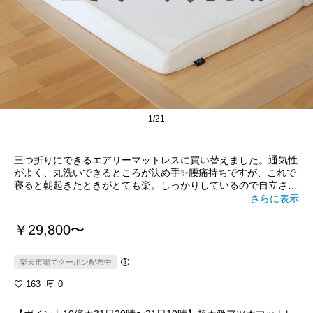
1/21
三つ折りにできるエアリーマットレスに買い替えました。通気性
がよく、丸洗いできるところが決め手✨腰痛持ちですが、これで
寝ると朝起きたときがとても楽。しっかりしているので自立させ
て干すこともできるし、三つ折りで収納もできます😊我が家はセ
さらに表示
ミダブル２つに敷きパッドをかけて、親子3人で使ってます🙌
#
オリジナル写真
￥29,800〜
楽天市場でクーポン配布中
163
0