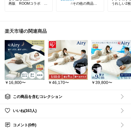
再販 ROOMコラボ sa
☝︎その他の商品は
うれしい2枚
ki×ベルメゾン 壁掛けラ
こちら↑のタグから︎見れま
ック
すෆ‪
ひんやりと
で、毎日の
「ここに棚があったら
お部屋の主役になる、ア
ょっと贅沢
な…🥹」を叶えてくれる
ートなオープンキャビネ
洗濯機・乾
♡
ット✨ 独特な曲線デザイ
手入れしやす
楽天市場の関連商品
ンが、あなたの空間を唯
ズ・34色か
ホッチキスで留めるだけ
一無二のおしゃれなカフ
魅力です！
だから、取り付けも簡単
ェ風に演出します☕️ 木の
🙌
温もりを感じる素材で、
#枕カバー
賃貸でも使いやすく、壁
本棚としてもディスプレ
ー
#シルク
の余白が収納＆おしゃれ
イラックとしても大活躍
ス
#美容枕
な空間に✨
すること間違いなし！ 完
り寝具
#冷
成品でお届けなので、届
インテリア
小物やグリーンを飾るの
いたその日から素敵なイ
#おうち時間
にもぴったり🌿
ンテリアを楽しめますよ
#シンプル
🏠💕
らしを整え
￥16,800〜
￥46,170〜
￥39,800〜
#れみママꕥベルメゾン
⇨
集めてます
商品の詳細は右下の楽天
SHOP▼家具・インテリ
市場↘️から🔖🔍⸒⸒
アのベルメゾン
この商品を含むコレクション
#オープンラック
#キャビ
詳細は🟥楽天市場をチェ
ネット
#アート家具
#ユ
ニークインテリア
#おし
いいね(163人)
#壁掛けラック
#ウォール
ゃれ家具
#カフェ風イン
シェルフ
#賃貸OK
#見せ
テリア
#木製家具
#本棚
#
る収納
#お片付け
#おし
ディスプレイラック
#収
コメント(0件)
ゃれな部屋
納家具
#完成品
#インテ
リアコーディネート
#お