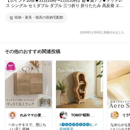
【ポイント10倍★31日20時〜21日10時】超★激アツ★マットレ
ス シングル セミダブル ダブル 三つ折り 折りたたみ 高反発 エア
リーマットレス ソフト 柔らかめ 9cm 寝返り 通気性 洗える 丸洗
い 抗菌 防臭 コンパクト Airy エアリー HG90R HGS90 アイリス
収納・家具・寝具の収納宅配館
オーヤマ[RNG]
2024年11月9日に投稿されました
その他のおすすめ関連投稿
れみママ@便利
TOMO*昭和レ
リラ
雑貨¸¸kids
トロ 📷🍎
✨ホッチキスで、壁にち
#🅣🅞︎🅜🅞︎🅜🅔︎🅜🅞︎︎︎︎Ҩ...✍︎
なめらかな
ょい足し収納
収納家具
いいシルク