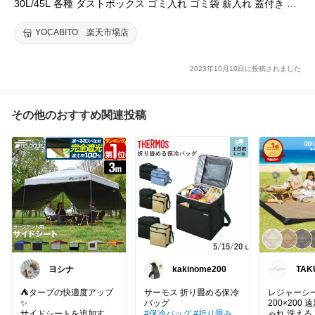
30L/45L 各種 ダストボックス ゴミ入れ ゴミ袋 薪入れ 蓋付き ポ
ップアップ バーベキュー ピクニック レジャー 折りたたみ 収納
ボックス 大容量 行楽 キャンプ
YOCABITO 楽天市場店
2023年10月10日に投稿されました
その他のおすすめ関連投稿
ヨシナ
kakinome200
TAK
⛺タープの快適度アップ
サーモス 折り畳める保冷
レジャーシー
✨
200×200 
サイドシートを追加する
#保冷バッグ
#折り畳み
ゃれ 洗える