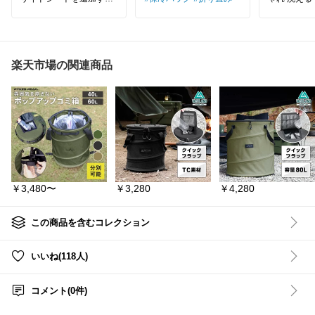
だけで日差しや視線対策
ペグ 大きい
に◎
ート 撥水 
メッシュタイプなら風通
ト 家族 お花
しもよく夏のアウトドア
m 4人 5人
に便利😊
き キルテ
クマット viag
楽天市場の関連商品
#タープテント
#サイドシート
#アウトドア
#キャンプ用品
#BBQ
#プール
#ファミリーキャンプ
#便利アイテム
#夏レジャー
#お買い物マラソン
#楽天市場
￥3,480〜
￥3,280
￥4,280
#楽天ROOM
#楽天ROOMに載せてま
す
この商品を含むコレクション
いいね(118人)
コメント(0件)