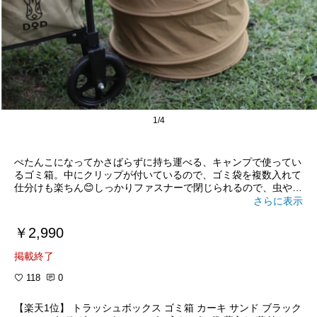
1/4
ぺたんこになってかさばらずに持ち運べる、キャンプで使ってい
るゴミ箱。中にクリップが付いているので、ゴミ袋を複数入れて
仕分けも楽ちん😊しっかりファスナーで閉じられるので、虫や小
動物の侵入も防げます。ゴミ箱としてだけでなく、薪やキャンプ
さらに表示
道具を入れる収納グッズとしても便利✨
#オリジナル写真
￥2,990
掲載終了
118
0
【楽天1位】 トラッシュボックス ゴミ箱 カーキ サンド ブラック