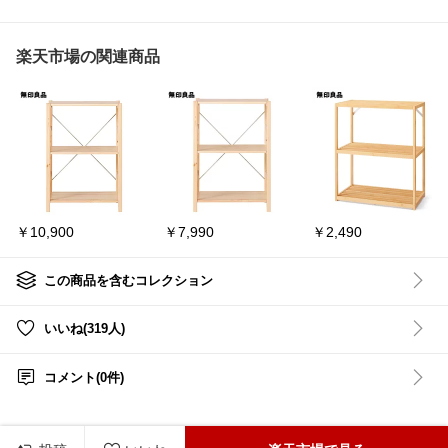
タリ⟡.·
ブランケッ
✅ 14段階リクライニング
ン、雑誌。
で好きな姿勢に
気づくとソ
✅ 低反発座面で包まれる
#韓国雑貨
#韓国インテリ
置きに💦
楽天市場の関連商品
座り心地
ア
#インテリア雑貨
#シ
座る場所が
✅ コンパクトでおしゃれ
ンプルインテリア
#一人
るあるです
なデザイン
暮らし
#模様替え
このソファ
おうち時間の相棒に選び
大容量の収納
たいゲーミング座椅子🎮
引き出し部
100kg。
#G-DREAMS
#ゲーミン
ブランケッ
グ座椅子
#おうち時間
#
て放り込め
座椅子
#ゲーム部屋
#リ
ラックスチェア
#一人暮
しかも使い方
￥10,900
￥7,990
￥2,490
らしインテリア
#おうち
・カウチソ
時間充実
#模様替え
・座面の深
ァとして
～ ＊ ～ ＊ ～ ＊ ～ ＊ ～
・背もたれ
この商品を含むコレクション
＊ ～ ＊ ～ ＊ ～ ＊ ～ ＊
ァベッドとし
～
カウチの向
いいね(319人)
詳しくは、少し下の「楽
らにも組み
天市場を見る」をクリッ
で、
ク👆
模様替えし
コメント(0件)
ます📐
他の✨おすすめ も、チェ
幅215cm、
#みこroom＠家具
大人3人で
れるサイズ感