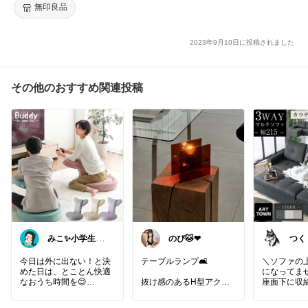
無印良品
2023年9月10日に投稿されました
その他のおすすめ関連投稿
みこ✨小学生姉
つく
妹の母ちゃん
な商
商品
今日は外に出ない！と決
テーブルランプ🛋️
＼ソファの
めた日は、とことん快適
になってま
なおうち時間を😊
抜け感のあるH型アクリ
座面下に収
ゲームも読書もごろ寝も
ルスタンドのデザイン🤍
チソファです
これ1台✨
空間のアクセントにピッ