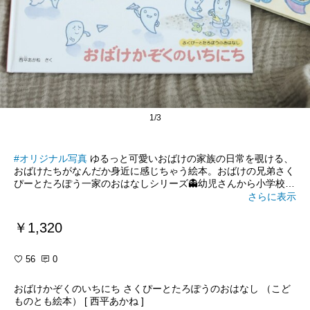
1/3
#オリジナル写真
ゆるっと可愛いおばけの家族の日常を覗ける、
おばけたちがなんだか身近に感じちゃう絵本。おばけの兄弟さく
ぴーとたろぽう一家のおはなしシリーズ👻幼児さんから小学校低
学年頃まで楽しめると思います☺️
さらに表示
￥1,320
56
0
おばけかぞくのいちにち さくぴーとたろぽうのおはなし （こど
ものとも絵本） [ 西平あかね ]