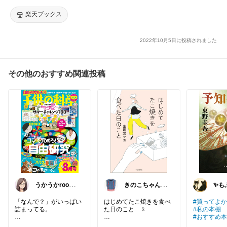
楽天ブックス
2022年10月5日に投稿されました
その他のおすすめ関連投稿
うかうかroom
きのこちゃん౨ৎ
✨も
🌸
かわいい雑貨
や✨
「なんで？」がいっぱい
はじめてたこ焼きを食べ
#買ってよ
詰まってる。
た日のこと 〻
#私の本棚
#おすすめ本
大人が見ても面白い。