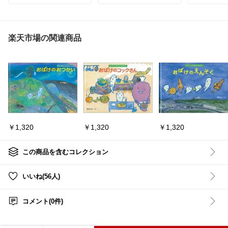
WEBに連載していたエッ
2003年08
セイをまとめたもの
著者／編集
積読が終わったら読みた
東野 圭吾(著
い本
シリーズ2
予知夢
楽天市場の関連商品
- - - - - ꒰ ୨୧ ꒱ - - - - -
#おすすめ雑誌
#子供の科
読書 わたしの本棚 私
学
#自由研究
#小学生
#夏
の本棚
休み
#知育
#おすすめ本
#
読書記録
￥1,320
￥1,320
￥1,320
この商品を含むコレクション
いいね(56人)
コメント(0件)