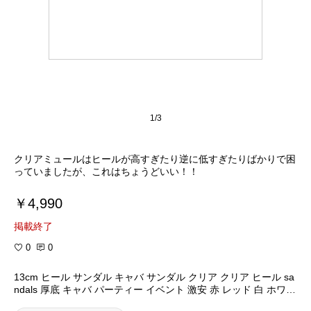
1/3
クリアミュールはヒールが高すぎたり逆に低すぎたりばかりで困
っていましたが、これはちょうどいい！！
￥4,990
掲載終了
0
0
13cm ヒール サンダル キャバ サンダル クリア クリア ヒール sa
ndals 厚底 キャバ パーティー イベント 激安 赤 レッド 白 ホワイ
ト 黒 ブラック ピンク シルバー S M L LL ≪22.5cm〜24.5cm≫