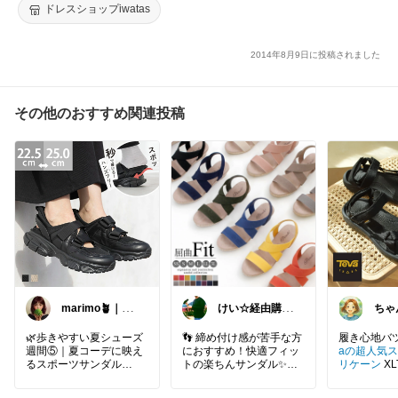
カラーソール
ドレスショップiwatas
2014年8月9日に投稿されました
その他のおすすめ関連投稿
marimo🪴｜ゆ
けい☆経由購入
ちゃ
るっと大人可愛
ありがとうござ
かな
い
います
🌿歩きやすい夏シューズ
👣 締め付け感が苦手な方
履き心地バ
週間⑤｜夏コーデに映え
におすすめ！快適フィッ
aの超人気
るスポーツサンダル
トの楽ちんサンダル✨
リケーン
XL
🤍サッと履けるスニーカ
伸縮性のあるゴムストラ
足が痛くな