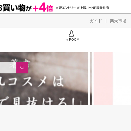
ガイド
楽天市場
|
my ROOM