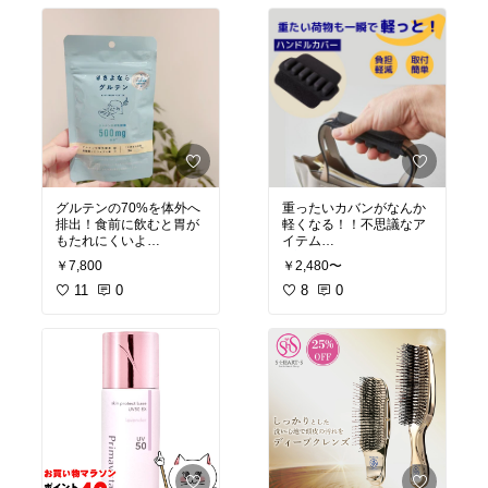
オンの効果としては活性
酸素除去、くすみのない
透明感あふれる肌へ導く
#オリジナル写真
#おうち
エステ
#成分重視
#グル
タチオン
#くすみ
#シンビ
メソッド
グルテンの70%を体外へ
重ったいカバンがなんか
排出！食前に飲むと胃が
軽くなる！！不思議なア
#グルテン
#さよならグル
#肩こり
￥7,800
￥2,480〜
テン
#オリジナル写真
11
0
8
0