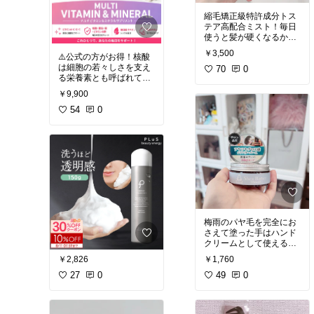
最初はブラシとセットで
縮毛矯正級特許成分トス
買っておけば間違いない
テア高配合ミスト！毎日
仕上がり綺麗なんでブラ
使うと髪が硬くなるかも
シとともに買って欲し
しれないので週2.3回から
い！
￥3,500
⚠️公式の方がお得！核酸
様子見て使ってね！
ブラシのファーストタッ
は細胞の若々しさを支え
📍お家で髪質改善トリー
70
0
チは濃いシミのある頰か
る栄養素とも呼ばれてい
トメントメニューができ
ら。広範囲に広げると顔
ます。肌・髪・爪・身体
る！これを使う日はシャ
が大きく見えるので黒目
￥9,900
は細胞が生まれ変わるこ
ンプー後こちらをインバ
外側のにっこりゾーンに
とで維持されています
54
0
スで付けてその上からそ
トントンとブラシを置い
が、その働きに欠かせな
のままトリートメントを
てね
いのが核酸です。細胞の
塗布→ドライヤー後出来
衰えイコール肌や体力の
ればストレートアイロン
#ブリリアージュ
#ブリリ
衰え。
すると翌朝サロン帰り髪
アージュコンシーラーチ
に！
ーク
#ブリリアージュチ
【こんな方におすすめ】
ーク
#オリジナル写真
・体力と見た目の若返り
トステアはロート製薬と
を目指したい方
神戸大学が共同で行った
・美肌を目指したい方
研究ではトステアは髪の
・白髪・脱毛を予防した
毛の中にある「ケラチン
梅雨のパヤ毛を完全にお
い方 ・疲れやすい方 ・
線維のねじれ」を直すこ
さえて塗った手はハンド
免疫力を向上させたい
とが科学的に証明されま
クリームとして使えるの
方 ・肥満を防ぎたい方
した。国立大学法人 神戸
で手が汚れなくていい！
大学大学院 科学技術イノ
￥2,826
￥1,760
しかもほのかに柑橘系ア
最近、疲れやすい。髪の
ベーション研究科 辻野 義
27
0
49
0
ハリも気になる
雄特命教授・神戸大学大
#ヘアバーム
#梅雨
#ヘア
そんな大人世代に注目さ
学院 海事科学研究科 堀田
ケア
#オリジナル写真
れている核酸
#ヘアケア
#うねり
#髪の