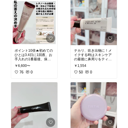
ージーローザ
ポイント10倍🔥初めての
テカリ、吹き出物に！メ
ひとは3.4日に1回夜、お
イクする時はスキンケア
手入れの1番最後、保湿
の最後に鼻周りをティッ
クリームの上から夜だけ
シュオフしてアゼライン
￥6,600〜
￥1,554
塗って2本目以降は朝も
酸クリーム米粒大をくる
晩も資生堂のレチノール
76
0
くると馴染ませるといつ
50
0
なら塗ってもレチノール
もよりかなりテカリにく
が壊れない試験を行って
い！アゼライン酸やレチ
いるので塗れるよ！朝は
ノールはホルモンバラン
UV塗ってね。吹き出物も
ス系の治りにくい吹き出
ターンオーバー促進しま
物の救世主でもあるので
#レチノール
#シワ改善
#
#オリジナル写真
#毛穴ケ
毛穴
#ニキビ
#クマ
#ゴル
ア
#成分重視
#底見えコ
ゴ
#オリジナル写真
スメ
#美肌