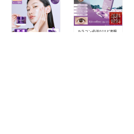
実験をやっても焼けてま
せんでした。
SPF30くらいは4.5時間く
らいの外出で使います。
#ベストコスメ
#おすすめ
スキンケア
#日焼け止め
#
カラコン必須だけど老眼
NOV
もあやしくなってきた界
隈の初期の老眼に評判の
カラコン！仕事の時につ
￥3,785
【マラソン限定！ポイン
ト5倍+20％クーポン】韓
#カラーコンタクト
15
0
#コン
国政府から高市早苗さん
タクト
に送られたコスメの中で
￥6,300
最もオススメ！レチノー
ルが使えない人、ハリ弾
45
0
力特化クリームが欲しい
方はこれ！塗るボトック
ス成分にエスティーロー
ダーやランコムに配合の
乳酸菌系成分配合で若い
肌にたくさん存在する美
肌菌を増やす処方！クリ
ーム新しく秋冬に使おう
かなーという方はめちゃ
デブ菌大事して痩せ菌を
#韓国コスメ
#底見えコス
増やす酪酸菌！小さめカ
メ
#美肌
#透明感
#バイオ
プセルで国内生産！食べ
ヒールボ
#タンタンクリ
すぎる人は腸活すると食