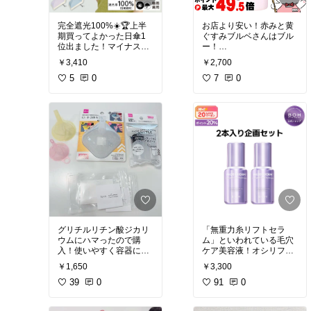
ので首以外は弱い出力で
使って欲しい
完全遮光100%☀️🏆上半
お店より安い！赤みと黄
#美顔器
#たるみ
#一徳袋
#
期買ってよかった日傘1
ぐすみブルベさんはブル
宍戸のポニョ
位出ました！マイナス19.
ー！
3℃🧊晴雨兼用！これめっ
カラー補正と崩れなさが
￥3,410
￥2,700
ちゃ日差しも防ぐしもう
本当にいい！メイク講座
一本車に積んでおきたい
5
0
で習ったのは肌にはぐる
7
0
くらい。重さ約140g収納
ぐるのせずにファンデの
時の横幅わずか5cmで軽
様にのせて叩き込むと下
量でスリムだから持ち運
地のカバー力アップ⤴️これ
びストレスもゼロ。
は名品だー
#プリマヴィ
軽いし風でひっくり返ら
スタ
#透明感
#ポーチの
ない！軽量だけど開いた
中身
#下地
時の直径は82cmでカラビ
ナでバッグに取り付けれ
るよ！
■ 完全遮光＆完全UVカッ
ト100％生地使用
生地裏面にポリウレタン
コーティング加工が施さ
グリチルリチン酸ジカリ
「無重力糸リフトセラ
れているため遮熱効果が
ウムにハマったので購
ム」といわれている毛穴
あり、UVカット率・遮光
入！使いやすく容器に入
ケア美容液！オシリフト
率は全色100％裏が黒コ
れ替えるために居るもの
という塗る糸リフト成分
ーティングで照り返しを
￥1,650
￥3,300
を貼ってます。IHADAの
や塗るボトックス成分だ
80%吸収！
乳液(美白でも肌荒れでも
39
0
けでなくグルコノラクト
91
0
可)か白潤プレミアムの乳
ンという保湿力が高いPH
■ 最高等級の撥水力で雨
液1回分に小さじ1くらい
Aが配合！PHAはお子様
の日のストレスを軽減