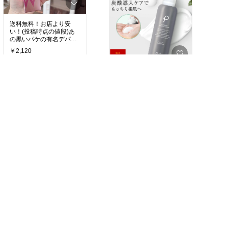
送料無料！お店より安
い！(投稿時点の値段)あ
の黒いパケの有名デパコ
スよりも紫外線吸収剤フ
￥2,120
リーで肌がヒリヒリせず
に小じわや毛穴の凹凸を
38
0
￥2,338〜
#毛穴
#プライマー
#下地
25
2
#オリジナル写真
￥330
30
0
今話題の痩せ菌サプリで
太りにくく肌荒れや体
臭、口のニオイまで腸活
で変わる！腸活すると今
￥2,808
のサプリが効きやすくも