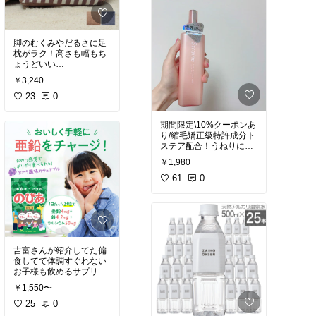
それから周りをぼかす感
じで使うよ。使い方はブ
リリアージュ公式ページ
脚のむくみやだるさに足
#チーク
#ブリリアージュ
枕がラク！高さも幅もち
#アバウトトーン
#オリジ
ナル写真
#足枕
#インテリア雑貨
#
￥3,240
ふくらはぎのむくみ
23
0
期間限定\10%クーポンあ
り/縮毛矯正級特許成分ト
ステア配合！うねりに嬉
しいγドコサラクトンも配
￥1,980
合でミルク系のテクスチ
ャーが嫌でなければぜ
61
0
#ヘアケア
#ストレイン
#
オリジナル写真
吉富さんが紹介してた偏
食してて体調すぐれない
#亜鉛
#鉄
#カルシウム
￥1,550〜
25
0