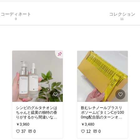
コーディネート
コレクション
0
11
シンビのグルタチオンは
飲むレチノールプラスリ
ちゃんと硫黄の独特の香
ポソームビタミンCが100
りがするから間違いなく
0mg配合肌のターンオー
高配合だし配合料も開示
バーを促進し爆速で美肌
￥3,960
￥3,480
してるのが魅力！化粧水
や美容液も香りは徐々に
37
0
#オリジナル写真
12
0
#レチシ
薄れていくよ！グルタチ
ー