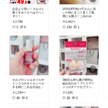
お店より安い！ゴルゴと
\25%OFF/化け子さんに頂
黄ぐすみイエベはラベン
いた時にすごく良くて旅
ダー！
用にも購入！こめかみか
カラー補正と崩れなさが
ら頭頂部にゆっくりとか
￥2,798
￥5,362〜
本当にいい！メイク講座
してみたら顔が上がる!一
で習ったのは肌にはぐる
3
0
時的かもしれないけど毎
130
1
ぐるのせずにファンデの
日使って顔の引き上げを
様にのせて叩き込むと下
地のカバー力アップ⤴️これ
#ヘアブラシ
#静電気防止
は名品だー
#プリマヴィ
#リフトアップ
スタ
#透明感
#ポーチの
中身
#下地
セルフのジェルネイルや
3枚目も持ち運び便利な
インココのネイルシール
組み合わせ！ブリリアー
する時にこれを仕込むと
ジュのチークがブラシで
剥がれにくいからネイル
上手く塗れない人は厚み
￥1,240〜
￥1,035
サロンでも必ず置いてる
のある小さいパフだと結
40
0
構上手くいく！ポンポン
28
0
#オリジナル写真
#ネイル
引きづらずにつけてね
#
オリジナル写真
#パフ
#ロ