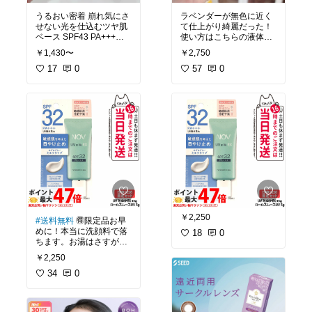
うるおい密着 崩れ気にさ
ラベンダーが無色に近く
せない光を仕込むツヤ肌
て仕上がり綺麗だった！
ベース SPF43 PA+++塗
使い方はこちらの液体状
りたてはみずみずしく肌
クッションは鼻と鼻周
￥1,430〜
￥2,750
に溶け込むようになじ
り、顎下など何回もお化
み、弾力性のあるライト
17
0
粧直ししたくなる所にだ
57
0
フィーリングゲルが肌の
け！ファンデの上からそ
動きに合わせて伸縮し密
のまま少量をトントン(多
着！
#オリジナル写真
#ci
いとヨレる)少し待つとあ
picipi
#オリジナル写真
#
ら不思議！テカリがサラ
下地
サラに。お化粧直しの時
もごく少量をトントン叩
きこむとまた朝の仕上が
りに戻るし厚ぼったくな
らないし毛穴落ちも気に
#ティルティル
#tirtir
#化粧
直し
#メイク崩れ
#オリジ
ナル写真
￥2,250
#送料無料
🉐限定品お早
めに！本当に洗顔料で落
18
0
ちます。お湯はさすがに
すすぎ残しなどは自己責
￥2,250
任だけどかなり珍しくて
成分もいい日焼け止め！
34
0
肌弱い方、光過敏症の方
も使えます。しかも短時
間の外出なら紫外線耐久