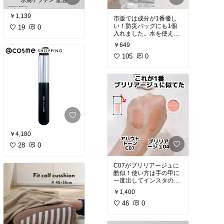
オリジナル写真
￥1,139
市販では成分が1番優し
い！防災バッグにも1個
19
0
入れました。水を使えな
い場面でのクレンジング
￥649
に便利！入院、汗で一度
メイク取りたい、飛行機
105
0
#オリジナル写真
#クレン
ジングシート
￥4,180
28
0
C07がブリリアージュに
酷似！使い方は手の甲に
一度出してインスタの動
画紹介したブラシでトン
￥1,400
トン優しく叩き込む。広
げたりせずファーストタ
46
0
ッチは頬骨のなかでもシ
ミが気になる所にトン！