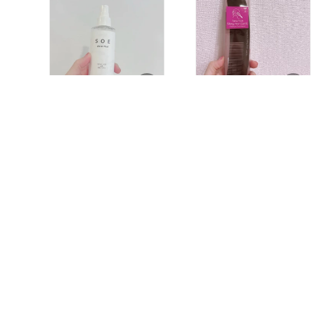
広がり
#オリジナル写真
#核酸
#サプリ
#ダイエッ
ト
#若返り
酸化還元力の高いララル
材質はプラスチックっぽ
ーチュ専用化粧水！これ
いがテラヘルツ波が練り
込まれていてヘアアイロ
#美顔器
#ララルーチュ
#
ンの時や髪を結ぶ時にい
￥3,300
￥1,780
オリジナル写真
いヘアコームでプレゼン
21
0
トにもいい！テラヘルツ
50
0
は髪の水分量を高め髪の
痩せ細ったキューティク
ルを本来の太さに戻す効
#オリジナル写真
#テラヘ
ルツ
#ヘアコーム
#くし
#
ヘアケア