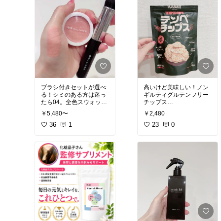
を混ぜて使うよ！炎症は
にも使えるくらい肌に優
一般の傘と比較し、長期
シミシワたるみすべての
しい成分！潤いを与えな
的に持続する撥水加工を
がら古い角質を除去し、
施した逸品。
#炎症
#グリチルリチン
#
明るくつややかな肌へ。
一本を相棒のように、長
オリジナル写真
痛みやピリピリがコワイ
く付き合うことができま
けどしっかりとした効果
す。
が欲しい人へ。ピーリン
UV-A&Bカット+近赤外線
グ剤のPHA（グルコノラ
100%カット、マイナス3
クトン）は、AHA（アル
4度温度上昇を抑える
ファヒドロキシ酸）に比
べ分子量が2倍以上！ピ
おすすめカラーはオフホ
ーリング成分がマイルド
ワイトかベージュ
ブラシ付きセットが選べ
高いけど美味しい！ノン
に浸透。PHAは紫外線か
る！シミのある方は迷っ
ギルティグルテンフリー
らの保護機能や保湿効
#自分へのご褒美
#夏小物
たら04。全色スウォッチ
果、抗炎症・抗酸化作用
#高見え
#主役バッグ
#プ
は2枚目👉
#オリジナル写真
#ギフト
も高いため、肌を守りな
￥5,480〜
￥2,480
チプラ
#日傘
01はチークの発色がかな
#我が家のお取り寄せ
#グ
がら古い角質の除去、ト
り控えめ
36
1
ルテンフリー
23
0
02は日焼けチークっぽい
#成分重視
#バイオヒール
けど色白さんよりも褐色
ボ
#毛穴ケア
#韓国コスメ
肌さんが似合う
#オリジナル写真
03は色白さんで色持ちも
続いてチークが濃く発色
しないのでシミは薄いが
チークを映えさせたい方
におすすめ
人気NO1👑04はシミを隠
して時間が経っても
顔がくすまない1番人気
のカラー