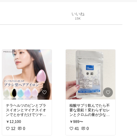
いいね
15K
テラヘルツのピンとプラ
核酸サプリ飲んでたら不
スイオンとマイナスイオ
要な亜鉛！変わらずセレ
ンでとかすだけでツヤ髪
ンとクロムの量が少なく
爆誕！ストレートアイロ
なってるそう。日本のサ
￥12,100
￥989〜
ン通すよりも髪が傷みに
プリでも高含有。抜け毛
12
0
予防、男性ホルモン5αリ
41
0
#最新テクノロジー
#時短
ダクターゼ抑制、代謝ア