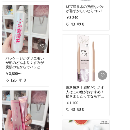
財宝温泉水の強烈なパケ
が恥ずかしいならコレ!
￥3,240
43
0
パッケージがダサエモい
が朝のどんよりくすみが
炭酸のちからでパッと明
るくなる！炭酸は血管よ
￥3,800〜
り小さく吸収されるので
一瞬で透明感とリフトア
126
0
送料無料！眉尻だけ足す
#炭酸
#プレ化粧水
#オリ
人はこの色がおすすめ！
ジナル写真
描きましたってならずに
￥1,100
#kiss
#アイブロウ
40
0