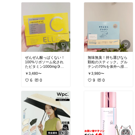
【KISOトラネキサム酸
顔器だと実感！
2%クリームオールインワ
今日の5分が未来のフェ
ンとしても】しんどい日
イスラインを変える！
や肌荒れしてる時のシン
肌は温めて筋肉は鍛える
プルケアのオールインワ
事がたるみの根本的なケ
ンとして使うのもOK！毛
ア。たるみに同時に攻め
穴詰まりやすい人は化粧
れてエレクトロポレーシ
水の後に塗って寝る(毎日
ョン、イオン導出も搭載
オールインワンがおすす
なのはすごい。
めとは言ってないよ)
使い方の動画はインスタ
のハイライト「美顔器使
・リアップでお馴染みの
い方」へ
ミノキシジル誘導体のア
首から当ててね！首はレ
ぜんぜん酸っぱくない！
無味無臭！持ち運びなら
ミノ酸系成分キャピキシ
ベル3くらいからスター
100%リポソーム化され
顆粒のスティック。グル
ルがなんと10%高配合！
トでもいいけど顔は1か
たビタミン1000mg🍋リ
テンの70%を体外へ排
なのに目元に優しい
らスタート
ポソームビタミンCは代
出！食前に飲むと胃がも
【強さは？】頰は弱めの
￥3,480〜
￥3,980〜
わりがないから核酸サプ
たれにくいよ！私は顆粒
・水鳥ケラチン原液は私
力で週2で当ててほし
6
0
9
0
はアウトバスのヘアミル
い！なんかインスタで見
#オリジナル写真
#エルリ
#グルテン
#さよならグル
クに2.3滴混ぜて使ってる
かけすぎて、どうせ大し
ス
#リポソームビタミンC
テン
#オリジナル写真
けど更に髪の補修力が上
た事ないやろと思ってた
がるのでパヤ毛がマシ
らスペックが結構よかっ
に！
た！なんとイオン導入の
約30倍浸透のエレクトロ
#ベストコスメ
#KISO
#美
ポレーション、RF(高周
白
#まつ毛美容液
#ヘアケ
波)、EMS、イオン導出
ア
(角質ケア)も出来て買っ
てみたけど操作は簡単だ
った。肌に感じるパワー
はララルーチュより強い