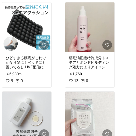
家事
#生活家電
#ヘアア
ップ⤴️亜鉛不足はフェイス
イロン
ラインの肌あれにも。ア
トピー、かゆみが出る方
にも有効。身体のつらい
かゆみにも。徹夜でも肌
あれしなくなった。ビタ
ミンCと一緒に飲むと吸
収力も高まり胃もしんど
くない。男性だけでなく
女性の疲れにも👍
CILA化粧品成分上級スペ
シャリスト、坑加齢医学
ひどすぎる腰痛がこれで
縮毛矯正級特許成分トス
かなり楽に！ベッドにも
テアとボンドビルディン
#化粧品子
のオススメ品
置いてるし LIVE配信にも
グ処方によりアイロン前
やヘアミルクの前に髪に
#健康応援団
#サプリ
#亜
￥6,980〜
￥1,760
#腰痛
シュッとするとさらにま
鉛
#オリジナル写真
9
0
っすぐな髪になるトステ
13
0
ィナのヘアミスト 私はロ
ングヘアでプッシュの回
数が多めなので100均の
トリガーポンプに入れ替
#vamo
さんから楽天で買
えると教えて頂きありが
たやー！
ヘアミルクはリポラボで
#ヘアミスト
#うねり
#広
がり
#くせ毛
#ヘアケア
#