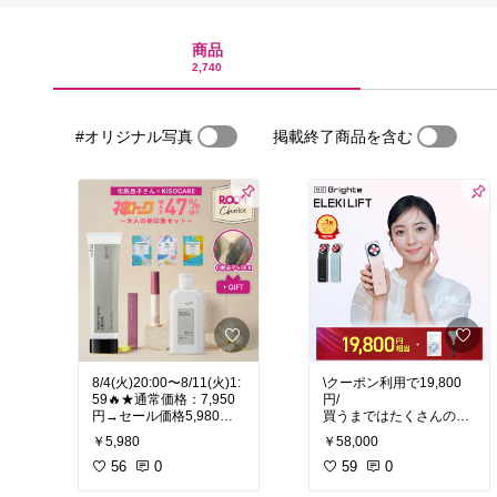
商品
2,740
#オリジナル写真
掲載終了商品を含む
8/4(火)20:00〜8/11(火)1:
\クーポン利用で19,800
59🔥★通常価格：7,950
円/
円→セール価格5,980円
買うまではたくさんのイ
➡️30%OFFクーポン利用
ンフルエンサーがオスス
￥5,980
￥58,000
で4,186円！
メしてて信用してなかっ
56
0
たんだけど調べて使って
59
0
みたらオススメできる美