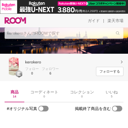
ガイド
楽天市場
|
kerokero
フォロー
フォロワー
フォローする
0
6
商品
コーディネート
コレクション
いいね
14
0
0
5
#オリジナル写真
掲載終了商品を含む