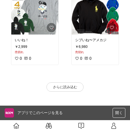
いいね！
シブいね〜アメカジ
￥2,999
￥6,980
売切れ
売切れ
0
0
0
0
さらに読み込む
アプリでこのページを見る
開く