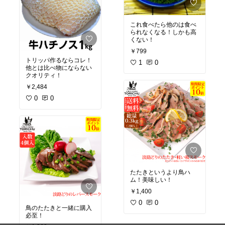
これ食べたら他のは食べ
られなくなる！しかも高
くない！
￥799
トリッパ作るならコレ！
1
0
他とは比べ物にならない
クオリティ！
￥2,484
0
0
たたきというより鳥ハ
ム！美味しい！
￥1,400
0
0
鳥のたたきと一緒に購入
必至！