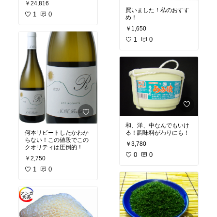
￥24,816
買いました！私のおすす
1
0
め！
￥1,650
1
0
和、洋、中なんでもいけ
る！調味料がわりにも！
何本リピートしたかわか
らない！この値段でこの
￥3,780
クオリティは圧倒的！
0
0
￥2,750
1
0