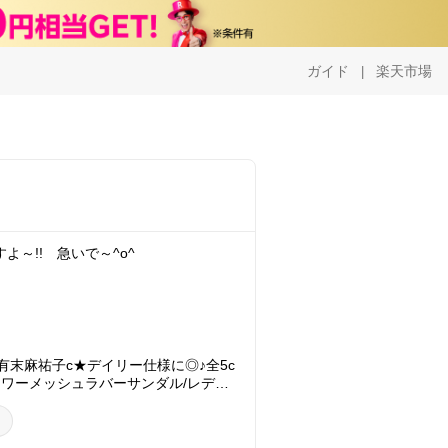
ガイド
楽天市場
|
よ～!! 急いで～^o^
有末麻祐子c★デイリー仕様に◎♪全5c
nフラワーメッシュラバーサンダル/レディ
 レディース ぺたんこ ローヒール ビー
TTUCE
）