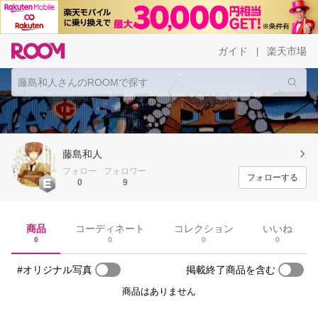
ガイド
楽天市場
|
藤島和人
フォロー
フォロワー
フォローする
0
9
商品
コーディネート
コレクション
いいね
0
0
0
0
#オリジナル写真
掲載終了商品を含む
商品はありません