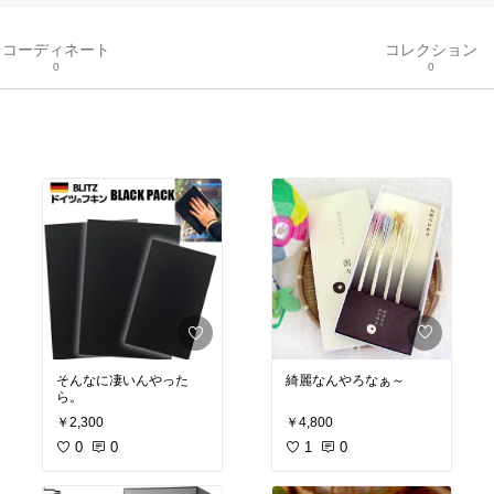
コーディネート
コレクション
0
0
綺麗なんやろなぁ～
そんなに凄いんやった
ら。
￥4,800
￥2,300
1
0
0
0