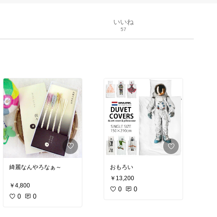
いいね
57
綺麗なんやろなぁ～
おもろい
￥13,200
￥4,800
0
0
0
0