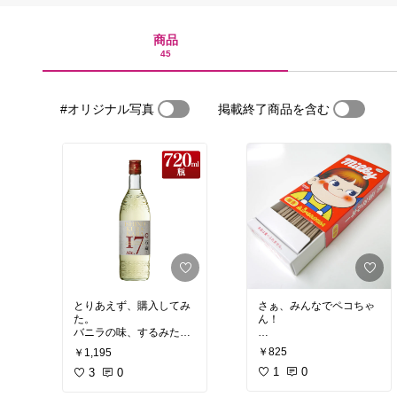
商品
45
#オリジナル写真
掲載終了商品を含む
とりあえず、購入してみ
さぁ、みんなでペコちゃ
た。
ん！
バニラの味、するみた
い。
￥825
￥1,195
1
0
3
0