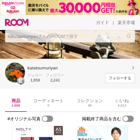
ガイド
楽天市場
|
katatsumuriyan
フォロー
フォロワー
フォローする
1,959
2,241
商品
コーディネート
コレクション
いいね
1,008
0
49
4,813
#オリジナル写真
掲載終了商品を含む