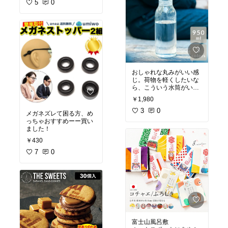
5
0
おしゃれな丸みがいい感
じ。荷物を軽くしたいな
ら、こういう水筒がいい
よね。保温性はないけど
￥1,980
さ
3
0
メガネズレて困る方、め
っちゃおすすめーー買い
ました！
￥430
7
0
富士山風呂敷