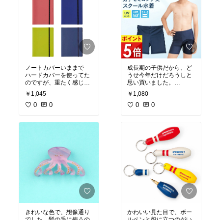
ノートカバーいままで
成長期の子供だから、ど
ハードカバーを使ってた
うせ今年だけだろうしと
のですが、重たく感じた
思い買いました。
ので薄めで透明ではない
思ったよりしっかりして
￥1,045
￥1,080
ものを探していたのでピ
て水着学校でいっぱい使
ッタリでした。ライムカ
0
0
ってもらえそうです。あ
0
0
ラーが、目立ってウキウ
りがとうございました。
キです。
きれいな色で、想像通り
かわいい見た目で、ボー
でした。髪の毛に使うの
ルペンと役に立つのがい