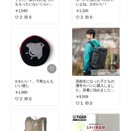
ももったいないくらい😁
いよね。かわいい！
可愛いので、いつでも見
￥1,540
￥1,100
えるように机の上に置い
ています。ありがとうご
2
0
3
0
ざいました。やっぱり欲
しくて買っちゃった😂
かわいい！。千鳥なんも
高校生になった子どもの
いい感じ
通学カバンに購入しまし
た。容量に悩みました
￥1,980
が、大きい方がいいだろ
￥9,509
2
0
うと判断して正解。たく
さんの教科書などを詰め
1
0
込んでちょうどいい感じ
らしいです。これから三
年間使えるといいな。