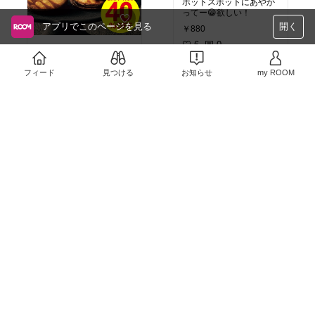
ホットスポットにあやか
ってー😁欲しい！
アプリでこのページを見る
開く
￥880
6
0
お得！甘みがとりこにな
るーー
フィード
見つける
お知らせ
my ROOM
￥3,240
売切れ
6
0
アッシュグレーも素敵！
便利そうだよ。かわい
い！欲しい！
￥5,170
売切れ
黒買いました。
5
0
けっこうあったかい。思
ったより柔らかいし。買
いました！
￥1,999
売切れ