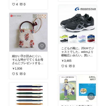
4
0
こどもの靴に。20cmでジ
ャストでした。asicsより
横幅広いみたい。買いま
細かい字が読みにくい。
した！
そんな時がでてくるお母
￥3,465
さんにプレゼントするの
6
0
もいいかも！
￥1,936
5
0