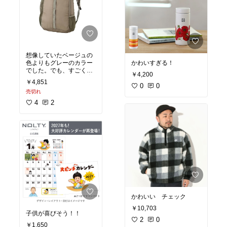
想像していたベージュの
色よりもグレーのカラー
かわいすぎる！
でした。でも、すごく軽
￥4,200
くてちょこっと荷物が増
￥4,851
えた時に便利です。背負
0
0
売切れ
う部分も薄いのですが幅
広で使いやすいです。こ
4
2
れからたくさん使おうと
思います。
かわいい チェック
￥10,703
子供が喜びそう！！
2
0
￥1,650