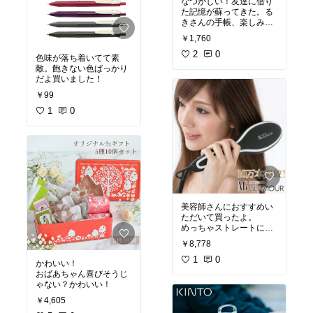
なつかしい！友達に借り
た記憶が蘇ってきた。る
きさんの手帳、楽しみす
ぎる。買いました！
￥1,760
2
0
色味が落ち着いてて素
敵。飽きない色ばっかり
だよ買いました！
￥99
1
0
美容師さんにおすすめい
ただいて買ったよ。
めっちゃストレートにな
る。ふんわりストレー
￥8,778
ト。買いました！
1
0
かわいい！
おばあちゃん喜びそうじ
ゃない？かわいい！
￥4,605